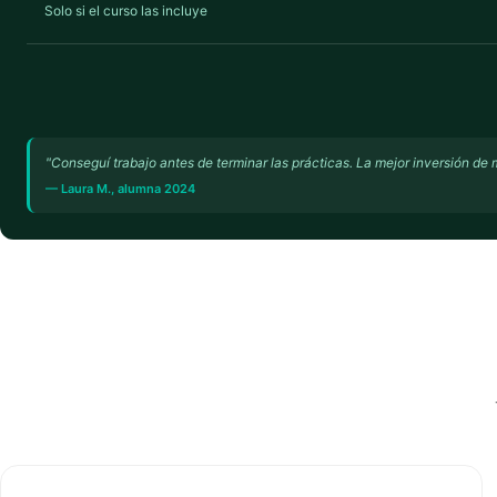
Solo si el curso las incluye
"Conseguí trabajo antes de terminar las prácticas. La mejor inversión de m
— Laura M., alumna 2024