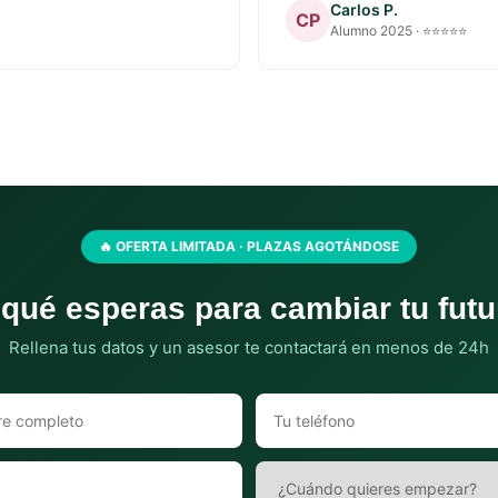
Carlos P.
CP
Alumno 2025 · ⭐⭐⭐⭐⭐
🔥 OFERTA LIMITADA · PLAZAS AGOTÁNDOSE
qué esperas para cambiar tu fut
Rellena tus datos y un asesor te contactará en menos de 24h