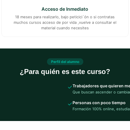
Acceso de Inmediato
18 meses para realizarlo, bajo peticici´ón o si contratas
muchos cursos acceso de por vida ,vuelve a consultar el
material cuando necesites
Perfil del alumno
¿Para quién es este curso?
Trabajadores que quieren me
✓
Que buscan ascender o cambiar
Personas con poco tiempo
✓
Formación 100% online, estudia 