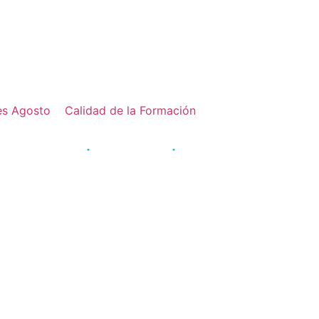
online →
s Agosto
Calidad de la Formación
·
·
umnos formados
Acreditación JCCM
Pago fraccionado disponible