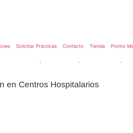
ción online de calidad. Cursos adaptados a tus necesidades.
Formación 
iones
Solicitar Prácticas
Contacto
Tienda
Promo Me
·
·
·
rción laboral +85%
Titulaciones oficiales
Prácticas garantizadas
+5.000 al
 en Centros Hospitalarios