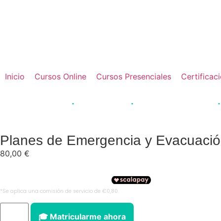
📚 Forma
Inicio
Cursos Online
Cursos Presenciales
Certificac
·
·
·
0 alumnos formados
Acreditación JCCM
Pago fraccionado disponible
Inse
Planes de Emergencia y Evacuación
80,00
€
🎓 Matricularme ahora