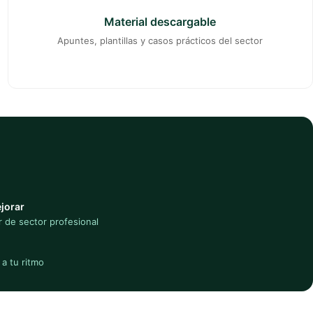
Material descargable
Apuntes, plantillas y casos prácticos del sector
jorar
 de sector profesional
a tu ritmo