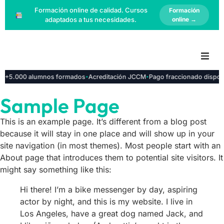
Formación online de calidad. Cursos
Formación
adaptados a tus necesidades.
online →
·
·
·
s
+5.000 alumnos formados
Acreditación JCCM
Pago fraccionado dispon
Inicio
Sample Page
Cursos Online
This is an example page. It’s different from a blog post
Cursos Presenciales
because it will stay in one place and will show up in your
site navigation (in most themes). Most people start with an
About page that introduces them to potential site visitors. It
Certificaciones
might say something like this:
Solicitar Prácticas
Hi there! I’m a bike messenger by day, aspiring
actor by night, and this is my website. I live in
Contacto
Los Angeles, have a great dog named Jack, and