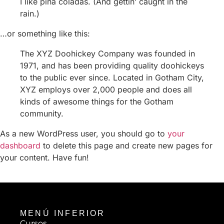
I like piña coladas. (And gettin’ caught in the
rain.)
Tienda
…or something like this:
Promo Mes Agosto
The XYZ Doohickey Company was founded in
1971, and has been providing quality doohickeys
Calidad de la Formación
to the public ever since. Located in Gotham City,
XYZ employs over 2,000 people and does all
kinds of awesome things for the Gotham
community.
As a new WordPress user, you should go to
your
dashboard
to delete this page and create new pages for
your content. Have fun!
MENÚ INFERIOR
Cursos