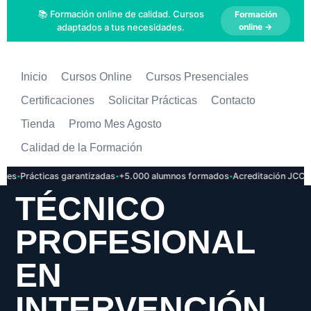
📚 Formación online de calidad. Cursos
Formación
adaptados a tus necesidades.
online →
Inicio
Cursos Online
Cursos Presenciales
Certificaciones
Solicitar Prácticas
Contacto
Tienda
Promo Mes Agosto
Calidad de la Formación
·
·
·
·
s
Prácticas garantizadas
+5.000 alumnos formados
Acreditación JCCM
P
TÉCNICO
PROFESIONAL
EN
INTERVENCIÓN