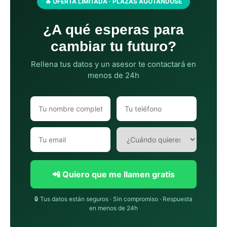
🔥 OFERTA LIMITADA · PLAZAS AGOTÁNDOSE
¿A qué esperas para
cambiar tu futuro?
Rellena tus datos y un asesor te contactará en
menos de 24h
📲 Quiero que me llamen gratis
🔒 Tus datos están seguros · Sin compromiso · Respuesta
en menos de 24h