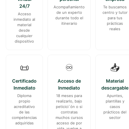
24/7
Acompañamiento
Te buscamos
de un experto
centro y tutor
Acceso
durante todo el
para tus
inmediato al
itinerario
prácticas
material
reales
desde
cualquier
dispositivo
📜
♾️
📥
Certificado
Acceso de
Material
Inmediato
Inmediato
descargable
Diploma
18 meses para
Apuntes,
propio
realizarlo, bajo
plantillas y
acreditativo
peticici´ón o si
casos
de las
contratas
prácticos del
competencias
muchos cursos
sector
adquiridas
acceso de por
vida ,vuelve a