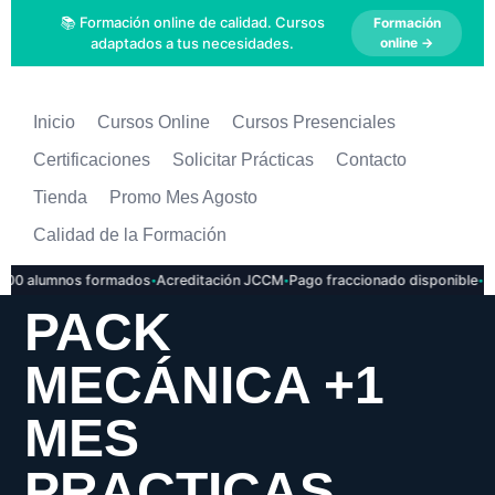
📚 Formación online de calidad. Cursos
Formación
adaptados a tus necesidades.
online →
Inicio
Cursos Online
Cursos Presenciales
Certificaciones
Solicitar Prácticas
Contacto
Tienda
Promo Mes Agosto
Calidad de la Formación
·
·
·
0 alumnos formados
Acreditación JCCM
Pago fraccionado disponible
Inse
PACK
MECÁNICA +1
MES
PRACTICAS