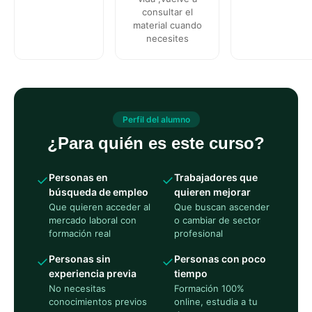
consultar el
material cuando
necesites
Perfil del alumno
¿Para quién es este curso?
Personas en
Trabajadores que
✓
✓
búsqueda de empleo
quieren mejorar
Que quieren acceder al
Que buscan ascender
mercado laboral con
o cambiar de sector
formación real
profesional
Personas sin
Personas con poco
✓
✓
experiencia previa
tiempo
No necesitas
Formación 100%
conocimientos previos
online, estudia a tu