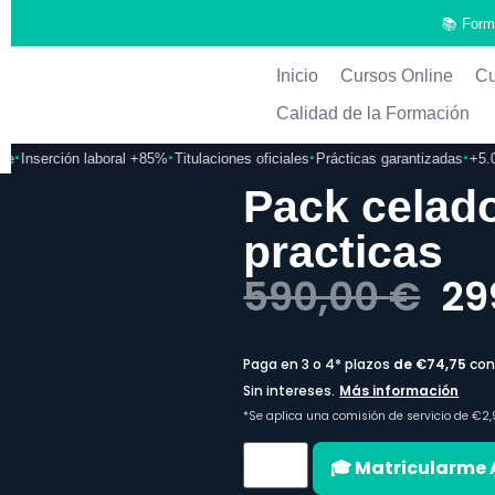
📚 Form
Inicio
Cursos Online
Cu
Calidad de la Formación
·
·
·
Inserción laboral +85%
Titulaciones oficiales
Prácticas garantizadas
+5.000
Pack celado
practicas
590,00
€
29
🎓 Matricularme