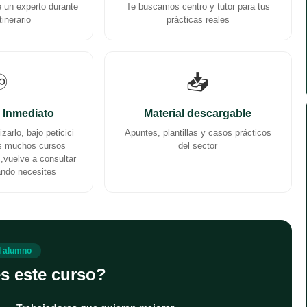
un experto durante
Te buscamos centro y tutor para tus
tinerario
prácticas reales
️
📥
 Inmediato
Material descargable
zarlo, bajo peticici
Apuntes, plantillas y casos prácticos
as muchos cursos
del sector
,vuelve a consultar
ando necesites
el alumno
s este curso?