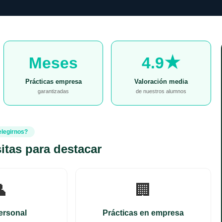
Meses
4.9★
Prácticas empresa
Valoración media
garantizadas
de nuestros alumnos
elegirnos?
itas para destacar

🏢
ersonal
Prácticas en empresa