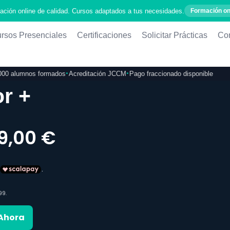
ación online de calidad. Cursos adaptados a tus necesidades.
Formación on
rsos Presenciales
Certificaciones
Solicitar Prácticas
Co
·
·
·
 alumnos formados
Acreditación JCCM
Pago fraccionado disponible
Inserci
r +
9,00
€
 Ahora