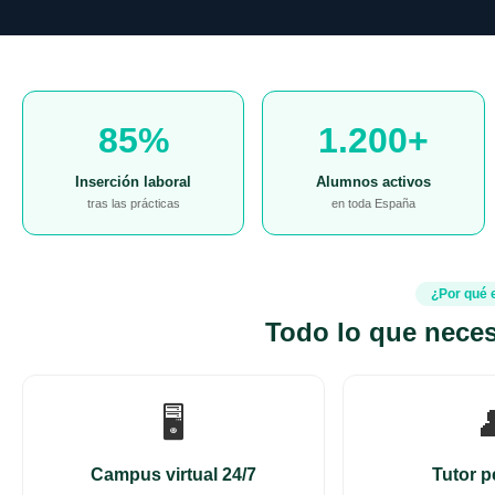
85%
1.200+
Inserción laboral
Alumnos activos
tras las prácticas
en toda España
¿Por qué 
Todo lo que neces
🖥️

Campus virtual 24/7
Tutor p