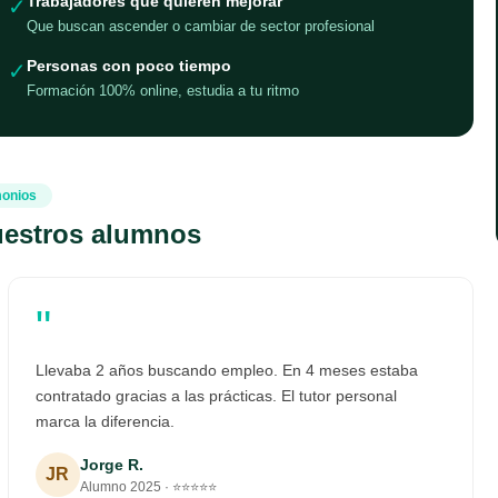
Trabajadores que quieren mejorar
✓
Que buscan ascender o cambiar de sector profesional
Personas con poco tiempo
✓
Formación 100% online, estudia a tu ritmo
monios
uestros alumnos
"
Llevaba 2 años buscando empleo. En 4 meses estaba
contratado gracias a las prácticas. El tutor personal
marca la diferencia.
Jorge R.
JR
Alumno 2025 · ⭐⭐⭐⭐⭐