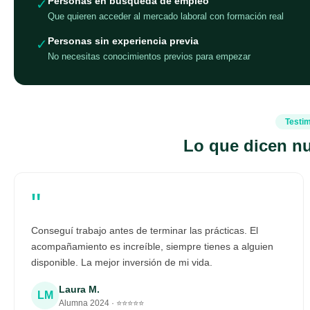
Personas en búsqueda de empleo
✓
Que quieren acceder al mercado laboral con formación real
Personas sin experiencia previa
✓
No necesitas conocimientos previos para empezar
Testi
Lo que dicen n
"
Conseguí trabajo antes de terminar las prácticas. El
acompañamiento es increíble, siempre tienes a alguien
disponible. La mejor inversión de mi vida.
Laura M.
LM
Alumna 2024 · ⭐⭐⭐⭐⭐