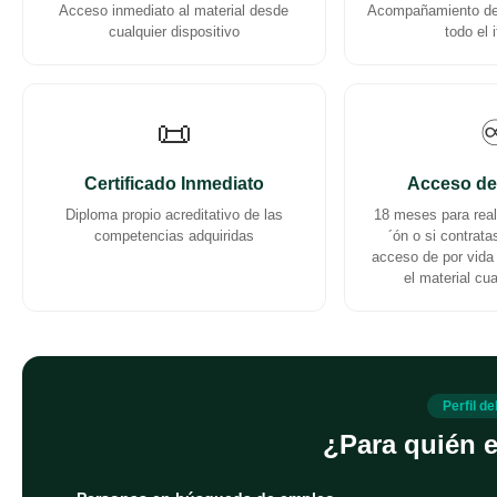
Acceso inmediato al material desde
Acompañamiento de 
cualquier dispositivo
todo el i
📜
♾
Certificado Inmediato
Acceso de
Diploma propio acreditativo de las
18 meses para reali
competencias adquiridas
´ón o si contrat
acceso de por vida 
el material cu
Perfil d
¿Para quién e