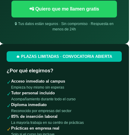
📲 Quiero que me llamen gratis
🔒 Tus datos están seguros · Sin compromiso · Respuesta en
menos de 24h
🔥 PLAZAS LIMITADAS · CONVOCATORIA ABIERTA
¿Por qué elegirnos?
Acceso inmediato al campus
✓
Empieza hoy mismo sin esperas
Tutor personal incluido
✓
Acompañamiento durante todo el curso
Diploma inmediato
✓
Reconocido por empresas del sector
85% de inserción laboral
✓
La mayoría trabaja en su centro de prácticas
Prácticas en empresa real
✓
Solo si el curso las incluye