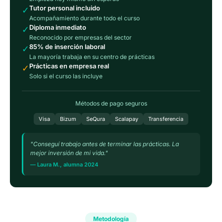
Tutor personal incluido
✓
Acompañamiento durante todo el curso
Diploma inmediato
✓
Reconocido por empresas del sector
85% de inserción laboral
✓
La mayoría trabaja en su centro de prácticas
Prácticas en empresa real
✓
Solo si el curso las incluye
Métodos de pago seguros
Visa
Bizum
SeQura
Scalapay
Transferencia
"Conseguí trabajo antes de terminar las prácticas. La
mejor inversión de mi vida."
— Laura M., alumna 2024
Metodología