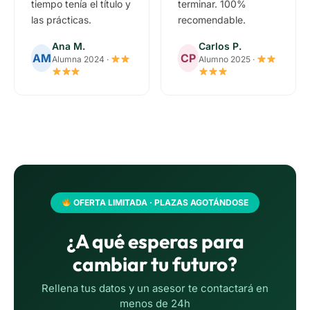
tiempo tenía el título y
terminar. 100%
las prácticas.
recomendable.
Ana M.
Carlos P.
AM
CP
Alumna 2024 ·
Alumno 2025 ·
OFERTA LIMITADA · PLAZAS AGOTÁNDOSE
¿A qué esperas para
cambiar tu futuro?
Rellena tus datos y un asesor te contactará en
menos de 24h