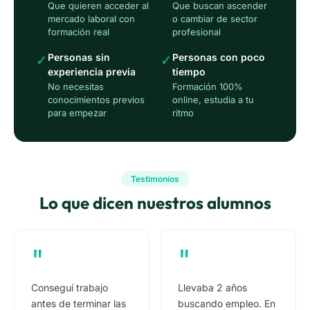
Que quieren acceder al
Que buscan ascender
mercado laboral con
o cambiar de sector
formación real
profesional
Personas sin
Personas con poco
✓
✓
experiencia previa
tiempo
No necesitas
Formación 100%
conocimientos previos
online, estudia a tu
para empezar
ritmo
Testimonios
Lo que dicen nuestros alumnos
"
"
Conseguí trabajo
Llevaba 2 años
antes de terminar las
buscando empleo. En