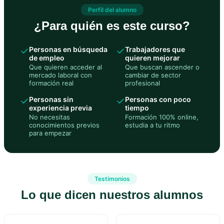
Perfil del alumno
¿Para quién es este curso?
✓
Personas en búsqueda
✓
Trabajadores que
de empleo
quieren mejorar
Que quieren acceder al
Que buscan ascender o
mercado laboral con
cambiar de sector
formación real
profesional
✓
Personas sin
✓
Personas con poco
experiencia previa
tiempo
No necesitas
Formación 100% online,
conocimientos previos
estudia a tu ritmo
para empezar
Testimonios
Lo que dicen nuestros alumnos