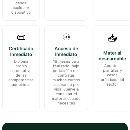
desde
cualquier
dispositivo
📜
♾️
📥
Certificado
Acceso de
Material
Inmediato
Inmediato
descargable
Diploma
18 meses para
Apuntes,
propio
realizarlo, bajo
plantillas y
acreditativo
peticici´ón o si
casos
de las
contratas
prácticos del
competencias
muchos cursos
sector
adquiridas
acceso de por
vida ,vuelve a
consultar el
material cuando
necesites