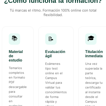
¿Cómo funciona la formación?
Tú marcas el ritmo. Formación 100% online con total
flexibilidad.
📚
🎓
📝
Material
Evaluación
Titulación
de
ágil
inmediata
estudio
Exámenes
Una vez
Temarios
tipo test
superada la
completos
online en el
parte
en formato
Campus
teórica,
PDF
Virtual para
descarga tu
descargable
validar tus
certificado
para
conocimientos
al instante
consultar
de forma
desde el
en
rápida y
Campus
cualquier