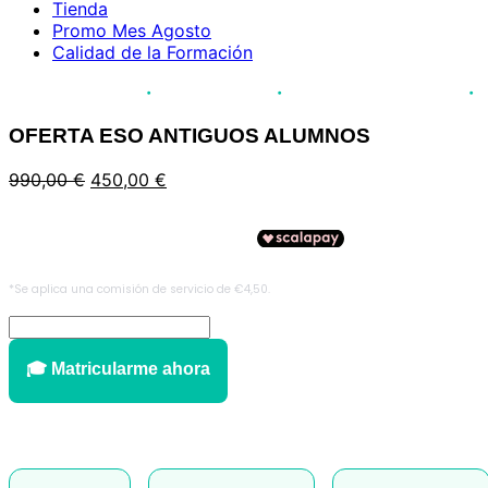
Tienda
Promo Mes Agosto
Calidad de la Formación
·
·
·
 alumnos formados
Acreditación JCCM
Pago fraccionado disponible
Inser
OFERTA ESO ANTIGUOS ALUMNOS
El
El
990,00
€
450,00
€
precio
precio
original
actual
era:
es:
990,00 €.
450,00 €.
OFERTA
ESO
ANTIGUOS
🎓 Matricularme ahora
ALUMNOS
cantidad