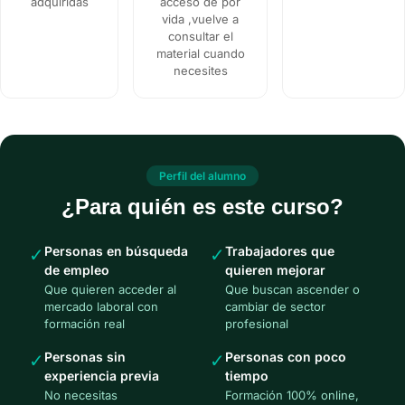
adquiridas
acceso de por
vida ,vuelve a
consultar el
material cuando
necesites
Perfil del alumno
¿Para quién es este curso?
Personas en búsqueda
Trabajadores que
✓
✓
de empleo
quieren mejorar
Que quieren acceder al
Que buscan ascender o
mercado laboral con
cambiar de sector
formación real
profesional
Personas sin
Personas con poco
✓
✓
experiencia previa
tiempo
No necesitas
Formación 100% online,