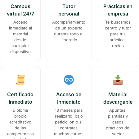
Campus
Tutor
Prácticas en
virtual 24/7
personal
empresa
Acceso
Acompañamiento
Te buscamos
inmediato al
de un experto
centro y tutor
material
durante todo el
para tus
desde
itinerario
prácticas
cualquier
reales
dispositivo
Certificado
Acceso de
Material
Inmediato
Inmediato
descargable
Diploma
18 meses para
Apuntes,
propio
realizarlo, bajo
plantillas y
acreditativo
peticici´ón o si
casos
de las
contratas
prácticos del
competencias
muchos cursos
sector