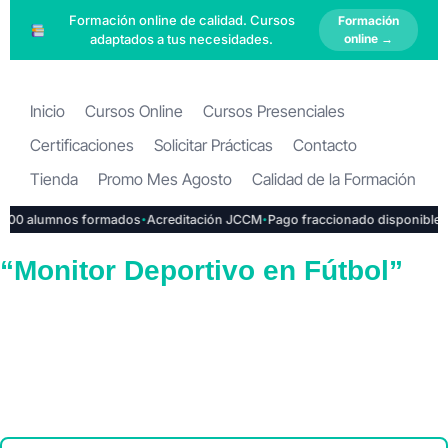
Formación online de calidad. Cursos
Formación
adaptados a tus necesidades.
online →
Inicio
Cursos Online
Cursos Presenciales
Certificaciones
Solicitar Prácticas
Contacto
Tienda
Promo Mes Agosto
Calidad de la Formación
·
·
·
0 alumnos formados
Acreditación JCCM
Pago fraccionado disponible
Ins
“Monitor Deportivo en Fútbol”