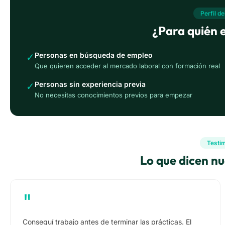
Perfil d
¿Para quién e
Personas en búsqueda de empleo
✓
Que quieren acceder al mercado laboral con formación real
Personas sin experiencia previa
✓
No necesitas conocimientos previos para empezar
Testi
Lo que dicen n
"
Conseguí trabajo antes de terminar las prácticas. El