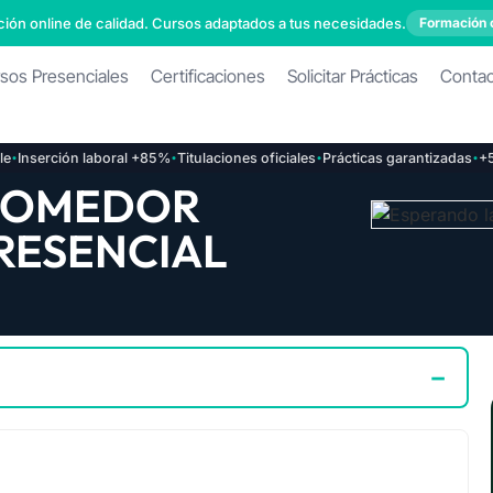
ión online de calidad. Cursos adaptados a tus necesidades.
Formación 
sos Presenciales
Certificaciones
Solicitar Prácticas
Conta
·
·
·
nserción laboral +85%
Titulaciones oficiales
Prácticas garantizadas
+5.00
COMEDOR
RESENCIAL