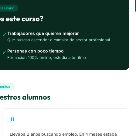
el alumno
s este curso?
Trabajadores que quieren mejorar
✓
Que buscan ascender o cambiar de sector profesional
Personas con poco tiempo
✓
Formación 100% online, estudia a tu ritmo
monios
uestros alumnos
"
Llevaba 2 años buscando empleo. En 4 meses estaba