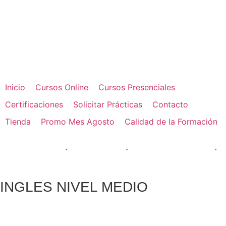
📚 Formación online de calidad. Cursos
Formación
adaptados a tus necesidades.
online →
Inicio
Cursos Online
Cursos Presenciales
Certificaciones
Solicitar Prácticas
Contacto
Tienda
Promo Mes Agosto
Calidad de la Formación
·
·
·
 alumnos formados
Acreditación JCCM
Pago fraccionado disponible
Inser
INGLES NIVEL MEDIO