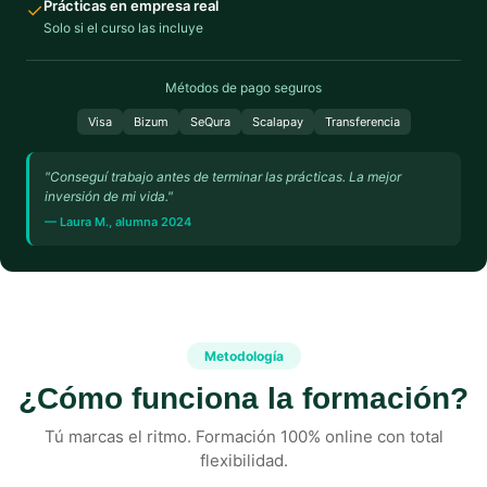
Prácticas en empresa real
✓
Solo si el curso las incluye
Métodos de pago seguros
Visa
Bizum
SeQura
Scalapay
Transferencia
"Conseguí trabajo antes de terminar las prácticas. La mejor
inversión de mi vida."
— Laura M., alumna 2024
Metodología
¿Cómo funciona la formación?
Tú marcas el ritmo. Formación 100% online con total
flexibilidad.