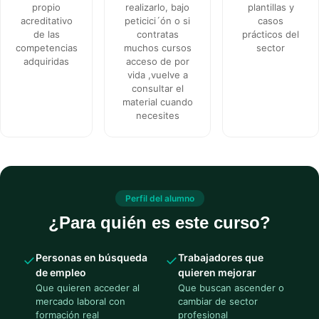
propio
realizarlo, bajo
plantillas y
acreditativo
peticici´ón o si
casos
de las
contratas
prácticos del
competencias
muchos cursos
sector
adquiridas
acceso de por
vida ,vuelve a
consultar el
material cuando
necesites
Perfil del alumno
¿Para quién es este curso?
Personas en búsqueda
Trabajadores que
✓
✓
de empleo
quieren mejorar
Que quieren acceder al
Que buscan ascender o
mercado laboral con
cambiar de sector
formación real
profesional