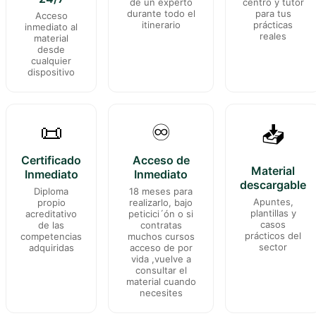
de un experto
centro y tutor
durante todo el
para tus
Acceso
itinerario
prácticas
inmediato al
reales
material
desde
cualquier
dispositivo
📜
♾️
📥
Certificado
Acceso de
Material
Inmediato
Inmediato
descargable
Diploma
18 meses para
Apuntes,
propio
realizarlo, bajo
plantillas y
acreditativo
peticici´ón o si
casos
de las
contratas
prácticos del
competencias
muchos cursos
sector
adquiridas
acceso de por
vida ,vuelve a
consultar el
material cuando
necesites