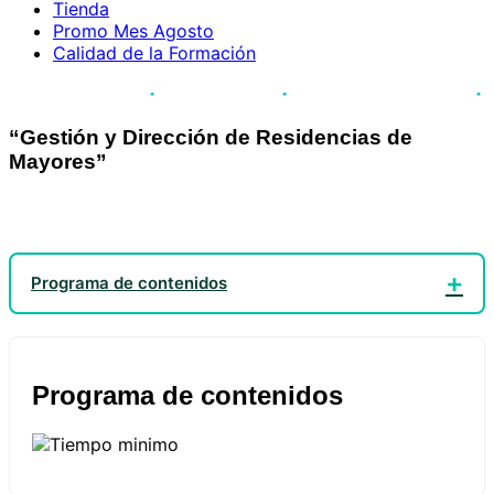
Tienda
Promo Mes Agosto
Calidad de la Formación
·
·
·
 alumnos formados
Acreditación JCCM
Pago fraccionado disponible
Inser
“Gestión y Dirección de Residencias de
Mayores”
Programa de contenidos
Programa de contenidos