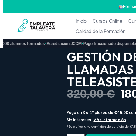
Formac
Inicio
Cursos Online
Cur
Calidad de la Formación
·
·
·
0 alumnos formados
Acreditación JCCM
Pago fraccionado disponible
Ins
GESTIÓN D
LLAMADAS
TELEASIST
320,00
€
18