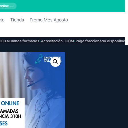
online →
cto
Tienda
Promo Mes Agosto
·
·
alumnos formados
Acreditación JCCM
Pago fraccionado disponible