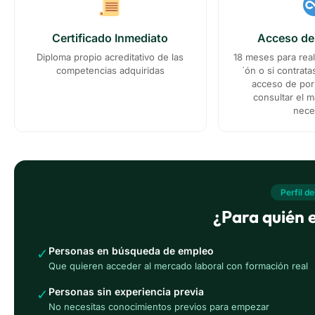
Certificado Inmediato
Acceso de
Diploma propio acreditativo de las
18 meses para reali
competencias adquiridas
´ón o si contrat
acceso de por 
consultar el m
nece
Perfil d
¿Para quién e
Personas en búsqueda de empleo
✓
Que quieren acceder al mercado laboral con formación real
Personas sin experiencia previa
✓
No necesitas conocimientos previos para empezar