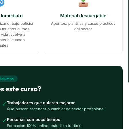
 Inmediato
Material descargable
zarlo, bajo peticici
Apuntes, plantillas y casos prácticos
as muchos cursos
del sector
vida ,vuelve a
aterial cuando
sites
el alumno
s este curso?
Trabajadores que quieren mejorar
✓
Que buscan ascender o cambiar de sector profesional
Personas con poco tiempo
✓
Formación 100% online, estudia a tu ritmo