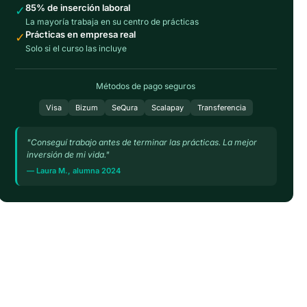
85% de inserción laboral
✓
La mayoría trabaja en su centro de prácticas
Prácticas en empresa real
✓
Solo si el curso las incluye
Métodos de pago seguros
Visa
Bizum
SeQura
Scalapay
Transferencia
"Conseguí trabajo antes de terminar las prácticas. La mejor
inversión de mi vida."
— Laura M., alumna 2024