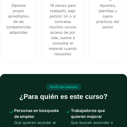
Diploma
18 meses para
Apuntes,
propio
realizarlo, bajo
plantillas y
acreditativo
peticici´ón o si
casos
de las
contratas
prácticos del
competencias
muchos cursos
sector
adquiridas
acceso de por
vida ,vuelve a
consultar el
material cuando
necesites
Perfil del alumno
¿Para quién es este curso?
Personas en búsqueda
Trabajadores que
✓
✓
de empleo
quieren mejorar
Que quieren acceder al
Que buscan ascender o