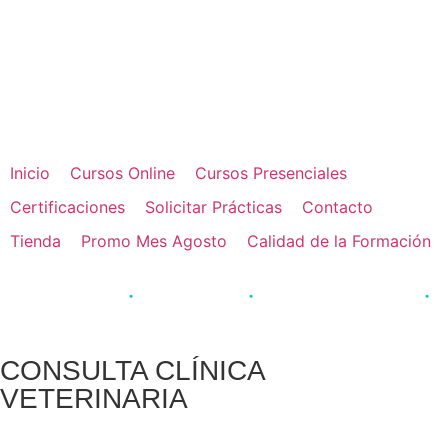
📚 Formación online de calidad. Cursos
Formación
adaptados a tus necesidades.
online →
Inicio
Cursos Online
Cursos Presenciales
Certificaciones
Solicitar Prácticas
Contacto
Tienda
Promo Mes Agosto
Calidad de la Formación
·
·
·
alumnos formados
Acreditación JCCM
Pago fraccionado disponible
Inserc
CONSULTA CLÍNICA
VETERINARIA