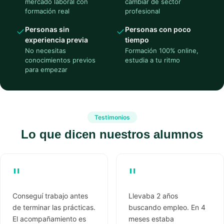
mercado laboral con
cambiar de sector
formación real
profesional
Personas sin
Personas con poco
✓
✓
experiencia previa
tiempo
No necesitas
Formación 100% online,
conocimientos previos
estudia a tu ritmo
para empezar
Testimonios
Lo que dicen nuestros alumnos
"
"
Conseguí trabajo antes
Llevaba 2 años
de terminar las prácticas.
buscando empleo. En 4
El acompañamiento es
meses estaba