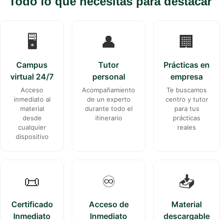
Todo lo que necesitas para destacar
🖥️
👤
🏢
Campus
Tutor
Prácticas en
virtual 24/7
personal
empresa
Acceso
Acompañamiento
Te buscamos
inmediato al
de un experto
centro y tutor
material
durante todo el
para tus
desde
itinerario
prácticas
cualquier
reales
dispositivo
📜
♾️
📥
Certificado
Acceso de
Material
Inmediato
Inmediato
descargable