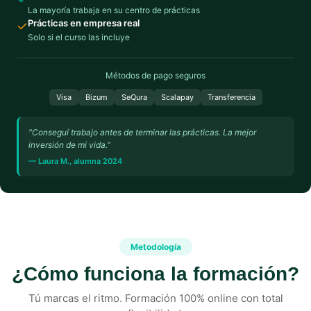
La mayoría trabaja en su centro de prácticas
Prácticas en empresa real
✓
Solo si el curso las incluye
Métodos de pago seguros
Visa
Bizum
SeQura
Scalapay
Transferencia
"Conseguí trabajo antes de terminar las prácticas. La mejor
inversión de mi vida."
— Laura M., alumna 2024
Metodología
¿Cómo funciona la formación?
Tú marcas el ritmo. Formación 100% online con total