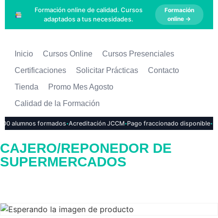
Formación online de calidad. Cursos
Formación
adaptados a tus necesidades.
online →
Inicio
Cursos Online
Cursos Presenciales
Certificaciones
Solicitar Prácticas
Contacto
Tienda
Promo Mes Agosto
Calidad de la Formación
·
·
·
0 alumnos formados
Acreditación JCCM
Pago fraccionado disponible
Inse
CAJERO/REPONEDOR DE
SUPERMERCADOS