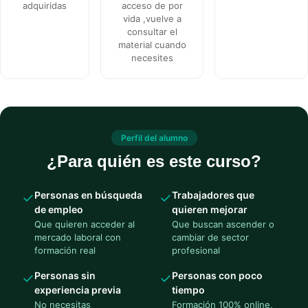
adquiridas
acceso de por
vida ,vuelve a
consultar el
material cuando
necesites
Perfil del alumno
¿Para quién es este curso?
Personas en búsqueda
Trabajadores que
✓
✓
de empleo
quieren mejorar
Que quieren acceder al
Que buscan ascender o
mercado laboral con
cambiar de sector
formación real
profesional
Personas sin
Personas con poco
✓
✓
experiencia previa
tiempo
No necesitas
Formación 100% online,