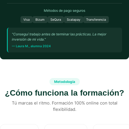
Métodos de pago seguros
Visa
Bizum
SeQura
Scalapay
Transferencia
"Conseguí trabajo antes de terminar las prácticas. La mejor
inversión de mi vida."
— Laura M., alumna 2024
Metodología
¿Cómo funciona la formación?
Tú marcas el ritmo. Formación 100% online con total
flexibilidad.