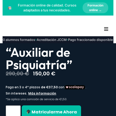
Formación online de calidad. Cursos
Formación
adaptados a tus necesidades.
online →
·
·
·
 alumnos formados
Acreditación JCCM
Pago fraccionado disponible
Inse
Inicio
“Auxiliar de
Cursos Online
Psiquiatría”
Cursos Presenciales
290,00
€
150,00
€
Certificaciones
Solicitar Prácticas
Contacto
Matricularme Ahora