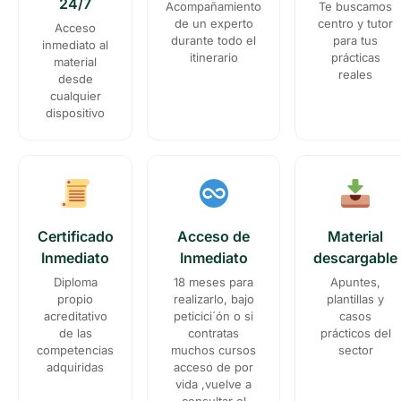
24/7
Acompañamiento
Te buscamos
de un experto
centro y tutor
Acceso
durante todo el
para tus
inmediato al
itinerario
prácticas
material
reales
desde
cualquier
dispositivo
Certificado
Acceso de
Material
Inmediato
Inmediato
descargable
Diploma
18 meses para
Apuntes,
propio
realizarlo, bajo
plantillas y
acreditativo
peticici´ón o si
casos
de las
contratas
prácticos del
competencias
muchos cursos
sector
adquiridas
acceso de por
vida ,vuelve a
consultar el