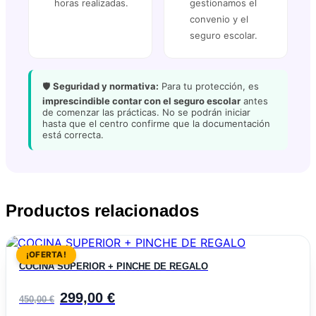
horas realizadas.
gestionamos el
convenio y el
seguro escolar.
🛡️
Seguridad y normativa:
Para tu protección, es
imprescindible contar con el seguro escolar
antes
de comenzar las prácticas. No se podrán iniciar
hasta que el centro confirme que la documentación
está correcta.
Productos relacionados
¡OFERTA!
COCINA SUPERIOR + PINCHE DE REGALO
El
El
299,00
€
450,00
€