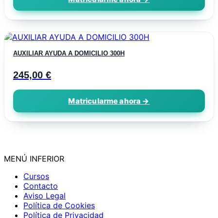
se
pueden
elegir
en
Este
la
producto
página
AUXILIAR AYUDA A DOMICILIO 300H
tiene
de
múltiples
producto
245,00
€
variantes.
Las
opciones
se
pueden
elegir
en
la
página
MENÚ INFERIOR
de
producto
Cursos
Contacto
Aviso Legal
Política de Cookies
Política de Privacidad