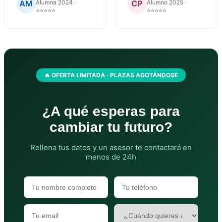
AM
CP
Alumna 2024 ·
Alumno 2025 ·
⭐⭐⭐⭐⭐
⭐⭐⭐⭐⭐
🔥 OFERTA LIMITADA · PLAZAS AGOTÁNDOSE
¿A qué esperas para
cambiar tu futuro?
Rellena tus datos y un asesor te contactará en
menos de 24h