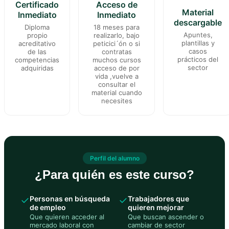
Certificado
Acceso de
Material
Inmediato
Inmediato
descargable
Diploma
18 meses para
Apuntes,
propio
realizarlo, bajo
plantillas y
acreditativo
peticici´ón o si
casos
de las
contratas
prácticos del
competencias
muchos cursos
sector
adquiridas
acceso de por
vida ,vuelve a
consultar el
material cuando
necesites
Perfil del alumno
¿Para quién es este curso?
✓
Personas en búsqueda
✓
Trabajadores que
de empleo
quieren mejorar
Que quieren acceder al
Que buscan ascender o
mercado laboral con
cambiar de sector