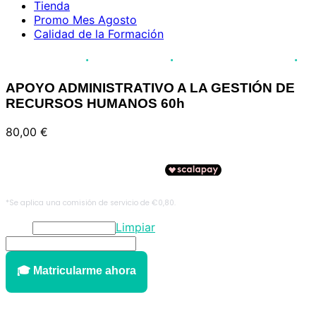
Tienda
Promo Mes Agosto
Calidad de la Formación
·
·
·
lumnos formados
Acreditación JCCM
Pago fraccionado disponible
Inserci
APOYO ADMINISTRATIVO A LA GESTIÓN DE
RECURSOS HUMANOS 60h
80,00
€
Title
Limpiar
APOYO
ADMINISTRATIVO
A
🎓 Matricularme ahora
LA
GESTIÓN
DE