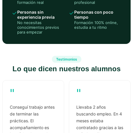
formación real
profesional
✓
Personas sin
✓
Personas con poco
experiencia previa
tiempo
No necesitas
Formación 100% online,
conocimientos previos
estudia a tu ritmo
para empezar
Testimonios
Lo que dicen nuestros alumnos
"
"
Conseguí trabajo antes
Llevaba 2 años
de terminar las
buscando empleo. En 4
prácticas. El
meses estaba
acompañamiento es
contratado gracias a las