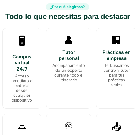
¿Por qué elegirnos?
Todo lo que necesitas para destacar
👤
🏢
🖥️
Tutor
Prácticas en
Campus
personal
empresa
virtual
Acompañamiento
Te buscamos
24/7
de un experto
centro y tutor
durante todo el
para tus
Acceso
itinerario
prácticas
inmediato al
reales
material
desde
cualquier
dispositivo
📜
♾️
📥